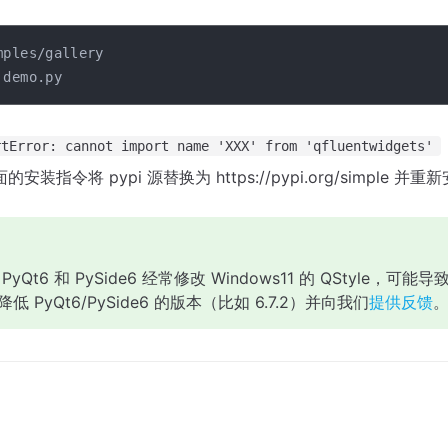
mples/gallery

rtError: cannot import name 'XXX' from 'qfluentwidgets'
装指令将 pypi 源替换为 https://pypi.org/simple 
yQt6 和 PySide6 经常修改 Windows11 的 QStyle，
 PyQt6/PySide6 的版本（比如 6.7.2）并向我们
提供反馈