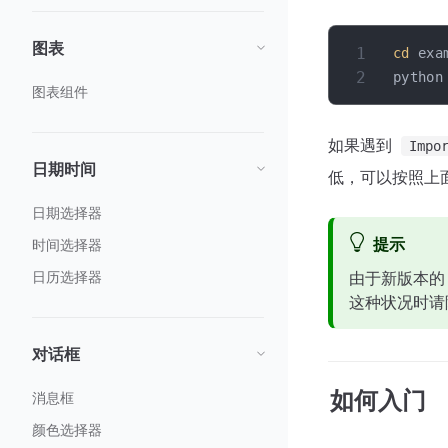
图表
cd
 exa
图表组件
如果遇到
Impo
日期时间
低，可以按照上面的安
日期选择器
提示
时间选择器
日历选择器
由于新版本的 P
这种状况时请降低
对话框
如何入门
消息框
颜色选择器