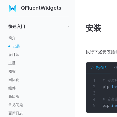
QFluentWidgets
安装
快速入门
简介
安装
执行下述安装指令
设计师
主题
PyQt5
图标
国际化
# 安装
pip 
in
组件
高级版
# 安装
常见问题
pip 
in
更新日志