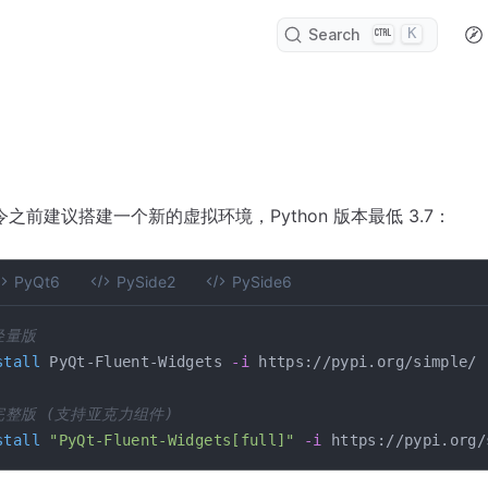
K
Search
之前建议搭建一个新的虚拟环境，Python 版本最低 3.7：
PyQt6
PySide2
PySide6
轻量版
stall
 PyQt-Fluent-Widgets 
-i
 https://pypi.org/simple/

完整版 (支持亚克力组件)
stall
"PyQt-Fluent-Widgets[full]"
-i