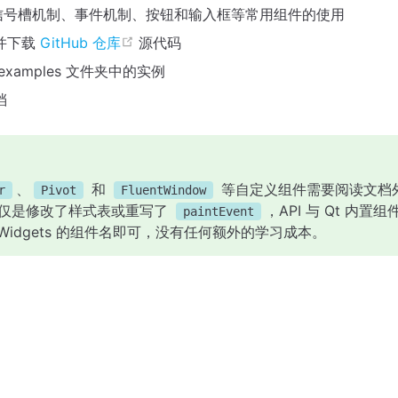
 的信号槽机制、事件机制、按钮和输入框等常用组件的使用
open in new window
并下载
GitHub 仓库
源代码
xamples 文件夹中的实例
档
、
和
等自定义组件需要阅读文档
r
Pivot
FluentWindow
仅是修改了样式表或重写了
，API 与 Qt 内
paintEvent
entWidgets 的组件名即可，没有任何额外的学习成本。