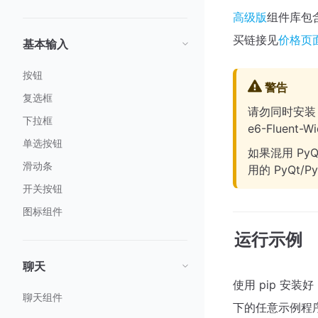
高级版
组件库包
买链接见
价格页
基本输入
按钮
警告
复选框
请勿同时安装 PyQ
下拉框
e6-Fluen
单选按钮
如果混用 Py
滑动条
用的 PyQt/Py
开关按钮
图标组件
运行示例
聊天
使用 pip 安装好
聊天组件
下的任意示例程