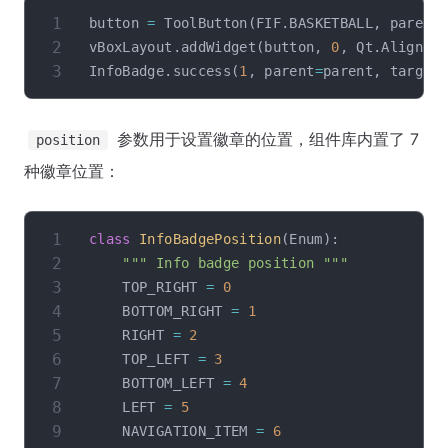
button 
=
 ToolButton
(
FIF
.
BASKETBALL
,
 parent
vBoxLayout
.
addWidget
(
button
,
0
,
 Qt
.
AlignHC
InfoBadge
.
success
(
1
,
 parent
=
parent
,
 target
参数用于设置徽章的位置，组件库内置了 7
position
种徽章位置：
class
InfoBadgePosition
(
Enum
)
:
""" Info badge position """
    TOP_RIGHT 
=
0
    BOTTOM_RIGHT 
=
1
    RIGHT 
=
2
    TOP_LEFT 
=
3
    BOTTOM_LEFT 
=
4
    LEFT 
=
5
    NAVIGATION_ITEM 
=
6