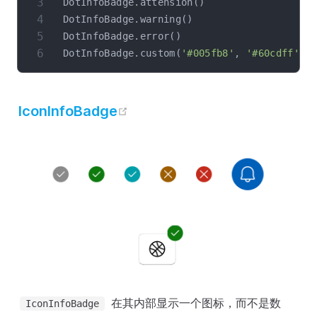
DotInfoBadge
.
attension
(
)
DotInfoBadge
.
warning
(
)
DotInfoBadge
.
error
(
)
DotInfoBadge
.
custom
(
'#005fb8'
,
'#60cdff'
)
open in new window
IconInfoBadge
在其内部显示一个图标，而不是数
IconInfoBadge