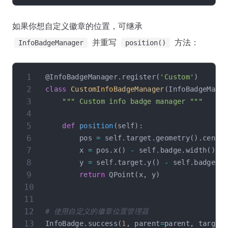
如果你想自定义徽章的位置，可继承
并重写
方法：
InfoBadgeManager
position()
@InfoBadgeManager
.
register
(
'Custom'
)
class
CustomInfoBadgeManager
(
InfoBadgeMana
""" Custom info badge manager """
def
position
(
self
)
:
        pos 
=
 self
.
target
.
geometry
(
)
.
cente
        x 
=
 pos
.
x
(
)
-
 self
.
badge
.
width
(
)
/
        y 
=
 self
.
target
.
y
(
)
-
 self
.
badge
.
h
return
 QPoint
(
x
,
 y
)
# 使用自定义的徽章位置管理器
InfoBadge
.
success
(
1
,
 parent
=
parent
,
 target