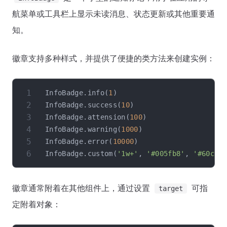
航菜单或工具栏上显示未读消息、状态更新或其他重要通
知。
徽章支持多种样式，并提供了便捷的类方法来创建实例：
InfoBadge
.
info
(
1
)
InfoBadge
.
success
(
10
)
InfoBadge
.
attension
(
100
)
InfoBadge
.
warning
(
1000
)
InfoBadge
.
error
(
10000
)
InfoBadge
.
custom
(
'1w+'
,
'#005fb8'
,
'#60cdf
徽章通常附着在其他组件上，通过设置
可指
target
定附着对象：