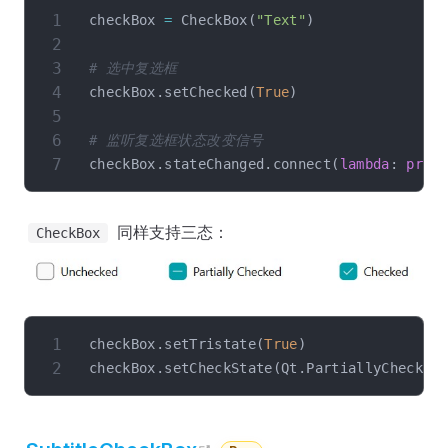
checkBox 
=
 CheckBox
(
"Text"
)
# 选中复选框
checkBox
.
setChecked
(
True
)
# 监听复选框状态改变信号
checkBox
.
stateChanged
.
connect
(
lambda
:
prin
同样支持三态：
CheckBox
checkBox
.
setTristate
(
True
)
checkBox
.
setCheckState
(
Qt
.
PartiallyChecked